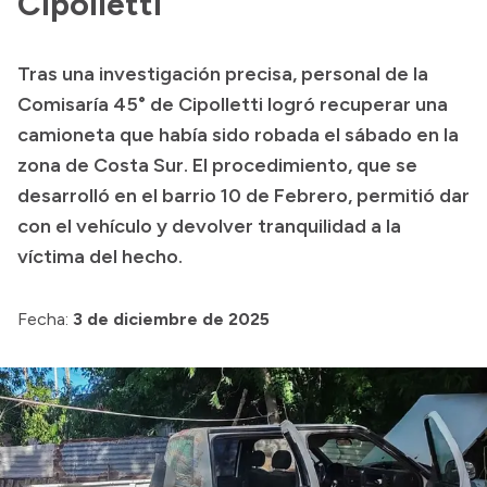
Cipolletti
Acerca de Río Negro
Tras una investigación precisa, personal de la
Historia
Comisaría 45° de Cipolletti logró recuperar una
Geografía
camioneta que había sido robada el sábado en la
Invertí en Río Negro
zona de Costa Sur. El procedimiento, que se
desarrolló en el barrio 10 de Febrero, permitió dar
con el vehículo y devolver tranquilidad a la
Transparencia
víctima del hecho.
Presupuesto
Fecha:
3 de diciembre de 2025
Boletín Oficial
Compras y licitaciones
Consulta de expedientes
Consulta de pago a proveedores
Convocatorias