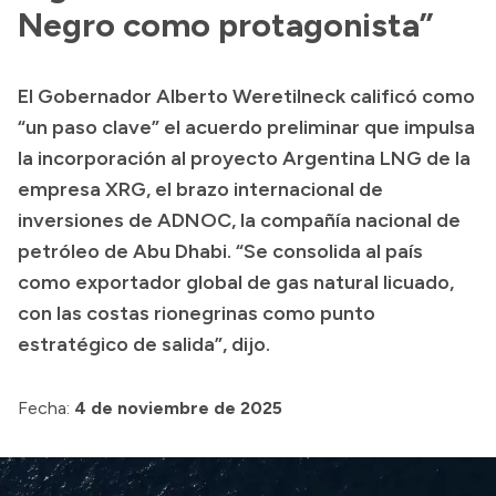
Negro como protagonista”
Acerca de Río Negro
Historia
El Gobernador Alberto Weretilneck calificó como
Geografía
“un paso clave” el acuerdo preliminar que impulsa
Invertí en Río Negro
la incorporación al proyecto Argentina LNG de la
empresa XRG, el brazo internacional de
inversiones de ADNOC, la compañía nacional de
Transparencia
petróleo de Abu Dhabi. “Se consolida al país
como exportador global de gas natural licuado,
Presupuesto
con las costas rionegrinas como punto
Boletín Oficial
estratégico de salida”, dijo.
Compras y licitaciones
Consulta de expedientes
Fecha:
4 de noviembre de 2025
Consulta de pago a proveedores
Convocatorias