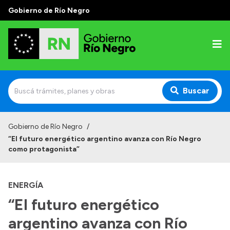
Gobierno de Río Negro
Buscar
Inicio
Gobierno de Río Negro
/
“El futuro energético argentino avanza con Río Negro
Autoridades
como protagonista”
Prensa
ENERGÍA
Autoridades y Organismos
“El futuro energético
Discursos en la Legislatura
argentino avanza con Río
Casa de Gobierno