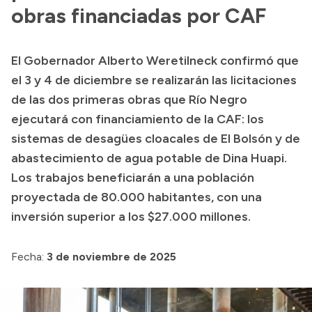
obras financiadas por CAF
Acerca de Río Negro
Historia
El Gobernador Alberto Weretilneck confirmó que
Geografía
el 3 y 4 de diciembre se realizarán las licitaciones
Invertí en Río Negro
de las dos primeras obras que Río Negro
ejecutará con financiamiento de la CAF: los
sistemas de desagües cloacales de El Bolsón y de
Transparencia
abastecimiento de agua potable de Dina Huapi.
Los trabajos beneficiarán a una población
Presupuesto
proyectada de 80.000 habitantes, con una
Boletín Oficial
inversión superior a los $27.000 millones.
Compras y licitaciones
Consulta de expedientes
Fecha:
3 de noviembre de 2025
Consulta de pago a proveedores
Convocatorias