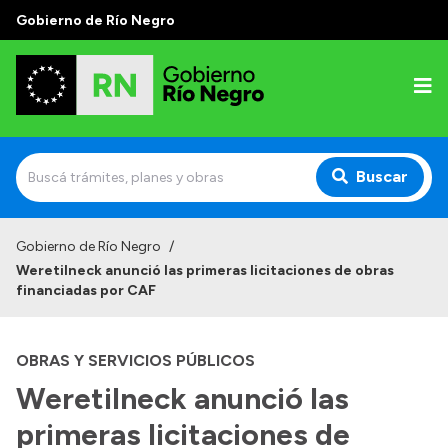
Gobierno de Río Negro
Buscar
Inicio
Gobierno de Río Negro
/
Weretilneck anunció las primeras licitaciones de obras
Autoridades
financiadas por CAF
Prensa
OBRAS Y SERVICIOS PÚBLICOS
Autoridades y Organismos
Weretilneck anunció las
Discursos en la Legislatura
primeras licitaciones de
Casa de Gobierno