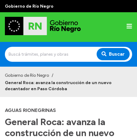
Gobierno de Río Negro
Buscar
Inicio
Gobierno de Río Negro
/
General Roca: avanza la construcción de un nuevo
Autoridades
decantador en Paso Córdoba
Prensa
AGUAS RIONEGRINAS
Autoridades y Organismos
General Roca: avanza la
Discursos en la Legislatura
construcción de un nuevo
Casa de Gobierno