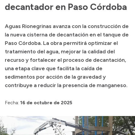
decantador en Paso Córdoba
Acerca de Río Negro
Historia
Aguas Rionegrinas avanza con la construcción de
Geografía
la nueva cisterna de decantación en el tanque de
Invertí en Río Negro
Paso Córdoba. La obra permitirá optimizar el
tratamiento del agua, mejorar la calidad del
recurso y fortalecer el proceso de decantación,
Transparencia
una etapa clave que facilita la caída de
sedimentos por acción de la gravedad y
Presupuesto
contribuye a reducir la presencia de manganeso.
Boletín Oficial
Compras y licitaciones
Fecha:
16 de octubre de 2025
Consulta de expedientes
Consulta de pago a proveedores
Convocatorias