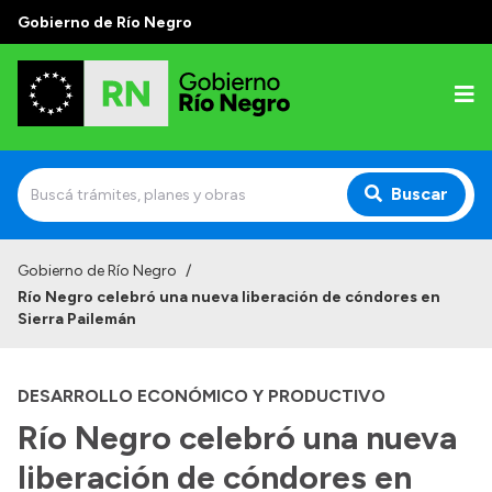
Gobierno de Río Negro
Buscar
Inicio
Gobierno de Río Negro
/
Río Negro celebró una nueva liberación de cóndores en
Autoridades
Sierra Pailemán
Prensa
DESARROLLO ECONÓMICO Y PRODUCTIVO
Autoridades y Organismos
Río Negro celebró una nueva
Discursos en la Legislatura
liberación de cóndores en
Casa de Gobierno