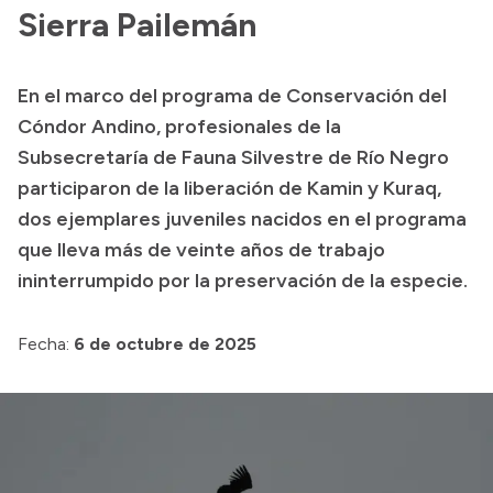
Sierra Pailemán
Acerca de Río Negro
Historia
En el marco del programa de Conservación del
Geografía
Cóndor Andino, profesionales de la
Invertí en Río Negro
Subsecretaría de Fauna Silvestre de Río Negro
participaron de la liberación de Kamin y Kuraq,
dos ejemplares juveniles nacidos en el programa
Transparencia
que lleva más de veinte años de trabajo
ininterrumpido por la preservación de la especie.
Presupuesto
Boletín Oficial
Fecha:
6 de octubre de 2025
Compras y licitaciones
Consulta de expedientes
Consulta de pago a proveedores
Convocatorias