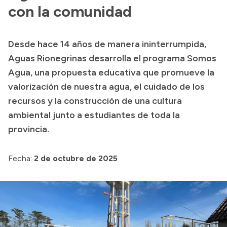
con la comunidad
Acerca de Río Negro
Historia
Desde hace 14 años de manera ininterrumpida,
Geografía
Aguas Rionegrinas desarrolla el programa Somos
Invertí en Río Negro
Agua, una propuesta educativa que promueve la
valorización de nuestra agua, el cuidado de los
recursos y la construcción de una cultura
Transparencia
ambiental junto a estudiantes de toda la
provincia.
Presupuesto
Boletín Oficial
Fecha:
2 de octubre de 2025
Compras y licitaciones
Consulta de expedientes
Consulta de pago a proveedores
Convocatorias