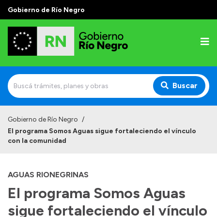
Gobierno de Río Negro
Buscar
Inicio
Gobierno de Río Negro
/
El programa Somos Aguas sigue fortaleciendo el vínculo
Autoridades
con la comunidad
Prensa
AGUAS RIONEGRINAS
Autoridades y Organismos
El programa Somos Aguas
Discursos en la Legislatura
sigue fortaleciendo el vínculo
Casa de Gobierno