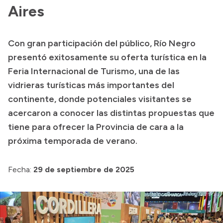
Aires
Acerca de Río Negro
Historia
Con gran participación del público, Río Negro
Geografía
presentó exitosamente su oferta turística en la
Invertí en Río Negro
Feria Internacional de Turismo, una de las
vidrieras turísticas más importantes del
continente, donde potenciales visitantes se
Transparencia
acercaron a conocer las distintas propuestas que
tiene para ofrecer la Provincia de cara a la
Presupuesto
próxima temporada de verano.
Boletín Oficial
Compras y licitaciones
Fecha:
29 de septiembre de 2025
Consulta de expedientes
Consulta de pago a proveedores
Convocatorias