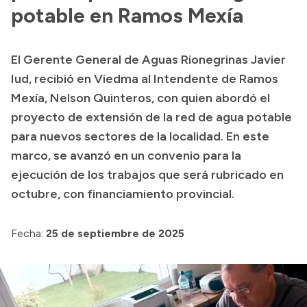
potable en Ramos Mexía
Acerca de Río Negro
Historia
El Gerente General de Aguas Rionegrinas Javier
Geografía
Iud, recibió en Viedma al Intendente de Ramos
Invertí en Río Negro
Mexía, Nelson Quinteros, con quien abordó el
proyecto de extensión de la red de agua potable
para nuevos sectores de la localidad. En este
Transparencia
marco, se avanzó en un convenio para la
ejecución de los trabajos que será rubricado en
Presupuesto
octubre, con financiamiento provincial.
Boletín Oficial
Compras y licitaciones
Fecha:
25 de septiembre de 2025
Consulta de expedientes
Consulta de pago a proveedores
Convocatorias