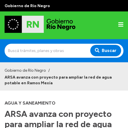
Gobierno de Río Negro
Buscar
Inicio
Gobierno de Río Negro
/
ARSA avanza con proyecto para ampliar la red de agua
Autoridades
potable en Ramos Mexía
Prensa
AGUA Y SANEAMIENTO
Autoridades y Organismos
ARSA avanza con proyecto
Discursos en la Legislatura
para ampliar la red de agua
Casa de Gobierno