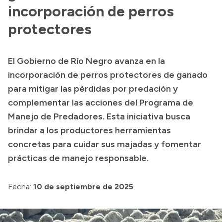
incorporación de perros
Acerca de Río Negro
protectores
Historia
Geografía
El Gobierno de Río Negro avanza en la
Invertí en Río Negro
incorporación de perros protectores de ganado
para mitigar las pérdidas por predación y
complementar las acciones del Programa de
Transparencia
Manejo de Predadores. Esta iniciativa busca
brindar a los productores herramientas
Presupuesto
concretas para cuidar sus majadas y fomentar
Boletín Oficial
prácticas de manejo responsable.
Compras y licitaciones
Consulta de expedientes
Fecha:
10 de septiembre de 2025
Consulta de pago a proveedores
Convocatorias