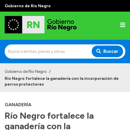
Gobierno de Río Negro
Buscar
Inicio
Gobierno de Río Negro
/
Río Negro fortalece la ganadería con la incorporación de
Autoridades
perros protectores
Prensa
GANADERÍA
Autoridades y Organismos
Río Negro fortalece la
Discursos en la Legislatura
ganadería con la
Casa de Gobierno