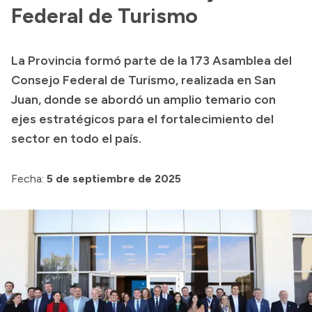
Federal de Turismo
Acerca de Río Negro
Historia
La Provincia formó parte de la 173 Asamblea del
Geografía
Consejo Federal de Turismo, realizada en San
Invertí en Río Negro
Juan, donde se abordó un amplio temario con
ejes estratégicos para el fortalecimiento del
sector en todo el país.
Transparencia
Fecha:
5 de septiembre de 2025
Presupuesto
Boletín Oficial
Compras y licitaciones
Consulta de expedientes
Consulta de pago a proveedores
Convocatorias