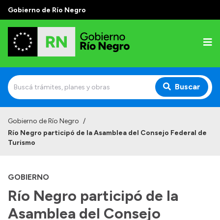
Gobierno de Río Negro
Buscar
Inicio
Gobierno de Río Negro
/
Río Negro participó de la Asamblea del Consejo Federal de
Autoridades
Turismo
Prensa
GOBIERNO
Autoridades y Organismos
Río Negro participó de la
Discursos en la Legislatura
Asamblea del Consejo
Casa de Gobierno