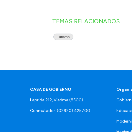
TEMAS RELACIONADOS
Turismo
CASA DE GOBIERNO
Organi
Laprida 212, Viedma (8500)
Gobiern
Conmutador: (02920) 425700
Educaci
Moderni
Hacien