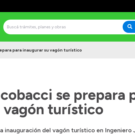
epara para inaugurar su vagón turístico
acobacci se prepara 
 vagón turístico
la inauguración del vagón turístico en Ingeniero