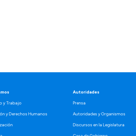
smos
Autoridades
o y Trabajo
Prensa
ón y Derechos Humanos
Autoridades y Organismos
zación
Discursos en la Legislatura
da
Casa de Gobierno