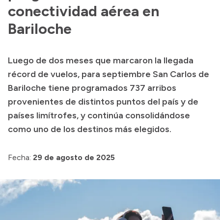
conectividad aérea en
Acerca de Río Negro
Bariloche
Historia
Geografía
Luego de dos meses que marcaron la llegada
Invertí en Río Negro
récord de vuelos, para septiembre San Carlos de
Bariloche tiene programados 737 arribos
provenientes de distintos puntos del país y de
Transparencia
países limítrofes, y continúa consolidándose
como uno de los destinos más elegidos.
Presupuesto
Boletín Oficial
Fecha:
29 de agosto de 2025
Compras y licitaciones
Consulta de expedientes
Consulta de pago a proveedores
Convocatorias