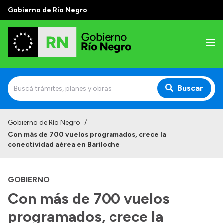
Gobierno de Río Negro
Buscar
Inicio
Gobierno de Río Negro
/
Con más de 700 vuelos programados, crece la
Autoridades
conectividad aérea en Bariloche
Prensa
GOBIERNO
Autoridades y Organismos
Con más de 700 vuelos
Discursos en la Legislatura
programados, crece la
Casa de Gobierno