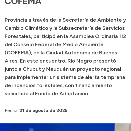
COFEMA
Acerca de Río Negro
Provincia a través de la Secretaría de Ambiente y
Historia
Cambio Climático y la Subsecretaría de Servicios
Geografía
Forestales, participó en la Asamblea Ordinaria 112
Invertí en Río Negro
del Consejo Federal de Medio Ambiente
(COFEMA), en la Ciudad Autónoma de Buenos
Aires. En este encuentro, Río Negro presentó
Transparencia
junto a Chubut y Neuquén un proyecto regional
para implementar un sistema de alerta temprana
Presupuesto
de incendios forestales, con financiamiento
Boletín Oficial
solicitado al Fondo de Adaptación.
Compras y licitaciones
Consulta de expedientes
Fecha:
21 de agosto de 2025
Consulta de pago a proveedores
Convocatorias