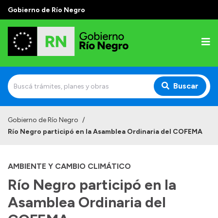
Gobierno de Río Negro
Buscar
Inicio
Gobierno de Río Negro
/
Río Negro participó en la Asamblea Ordinaria del COFEMA
Autoridades
Prensa
AMBIENTE Y CAMBIO CLIMÁTICO
Autoridades y Organismos
Río Negro participó en la
Discursos en la Legislatura
Asamblea Ordinaria del
Casa de Gobierno