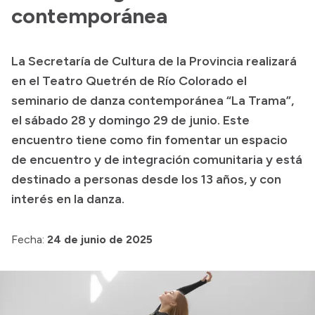
contemporánea
Acerca de Río Negro
Historia
La Secretaría de Cultura de la Provincia realizará
Geografía
en el Teatro Quetrén de Río Colorado el
Invertí en Río Negro
seminario de danza contemporánea “La Trama”,
el sábado 28 y domingo 29 de junio. Este
encuentro tiene como fin fomentar un espacio
Transparencia
de encuentro y de integración comunitaria y está
destinado a personas desde los 13 años, y con
Presupuesto
interés en la danza.
Boletín Oficial
Compras y licitaciones
Fecha:
24 de junio de 2025
Consulta de expedientes
Consulta de pago a proveedores
Convocatorias