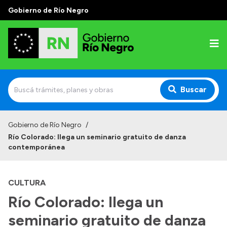
Gobierno de Río Negro
Buscar
Inicio
Gobierno de Río Negro
/
Río Colorado: llega un seminario gratuito de danza
Autoridades
contemporánea
Prensa
CULTURA
Autoridades y Organismos
Río Colorado: llega un
Discursos en la Legislatura
seminario gratuito de danza
Casa de Gobierno