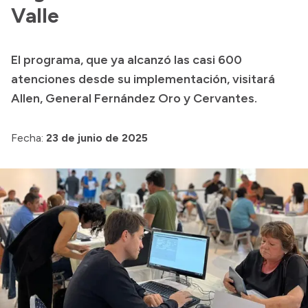
Valle
Acerca de Río Negro
Historia
El programa, que ya alcanzó las casi 600
Geografía
atenciones desde su implementación, visitará
Invertí en Río Negro
Allen, General Fernández Oro y Cervantes.
Fecha:
23 de junio de 2025
Transparencia
Presupuesto
Boletín Oficial
Compras y licitaciones
Consulta de expedientes
Consulta de pago a proveedores
Convocatorias