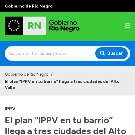
Gobierno de Río Negro
Buscar
Inicio
Gobierno de Río Negro
/
El plan “IPPV en tu barrio” llega a tres ciudades del Alto
Autoridades
Valle
Prensa
IPPV
Autoridades y Organismos
El plan “IPPV en tu barrio”
Discursos en la Legislatura
llega a tres ciudades del Alto
Casa de Gobierno