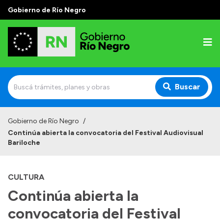
Gobierno de Río Negro
Buscar
Inicio
Gobierno de Río Negro
/
Continúa abierta la convocatoria del Festival Audiovisual
Autoridades
Bariloche
Prensa
CULTURA
Autoridades y Organismos
Continúa abierta la
Discursos en la Legislatura
convocatoria del Festival
Casa de Gobierno