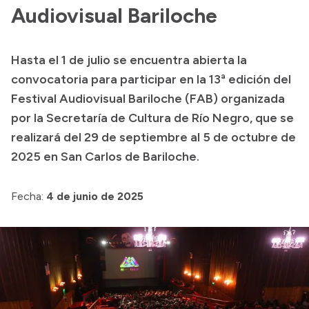
Audiovisual Bariloche
Acerca de Río Negro
Historia
Hasta el 1 de julio se encuentra abierta la
Geografía
convocatoria para participar en la 13ª edición del
Invertí en Río Negro
Festival Audiovisual Bariloche (FAB) organizada
por la Secretaría de Cultura de Río Negro, que se
realizará del 29 de septiembre al 5 de octubre de
Transparencia
2025 en San Carlos de Bariloche.
Presupuesto
Fecha:
4 de junio de 2025
Boletín Oficial
Compras y licitaciones
Consulta de expedientes
Consulta de pago a proveedores
Convocatorias