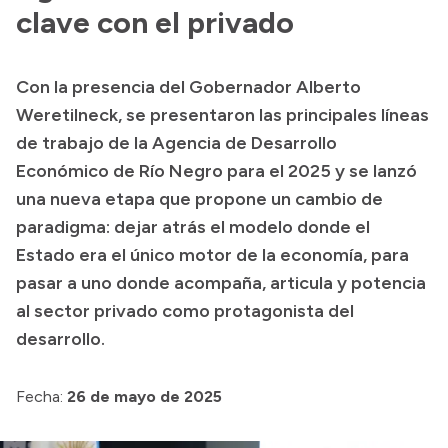
clave con el privado
Acerca de Río Negro
Historia
Con la presencia del Gobernador Alberto
Geografía
Weretilneck, se presentaron las principales líneas
Invertí en Río Negro
de trabajo de la Agencia de Desarrollo
Económico de Río Negro para el 2025 y se lanzó
una nueva etapa que propone un cambio de
Transparencia
paradigma: dejar atrás el modelo donde el
Estado era el único motor de la economía, para
Presupuesto
pasar a uno donde acompaña, articula y potencia
Boletín Oficial
al sector privado como protagonista del
Compras y licitaciones
desarrollo.
Consulta de expedientes
Fecha:
Consulta de pago a proveedores
26 de mayo de 2025
Convocatorias