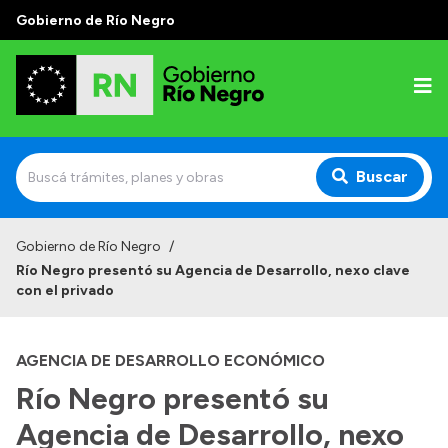
Gobierno de Río Negro
Buscar
Inicio
Gobierno de Río Negro
/
Río Negro presentó su Agencia de Desarrollo, nexo clave
Autoridades
con el privado
Prensa
AGENCIA DE DESARROLLO ECONÓMICO
Autoridades y Organismos
Río Negro presentó su
Discursos en la Legislatura
Agencia de Desarrollo, nexo
Casa de Gobierno