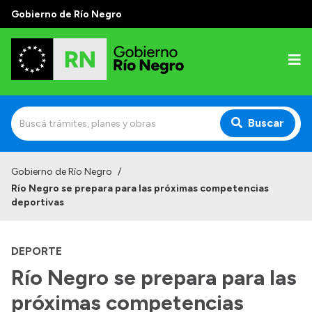
Gobierno de Río Negro
Buscar
Inicio
Gobierno de Río Negro
/
Río Negro se prepara para las próximas competencias
Autoridades
deportivas
Prensa
DEPORTE
Autoridades y Organismos
Río Negro se prepara para las
Discursos en la Legislatura
próximas competencias
Casa de Gobierno