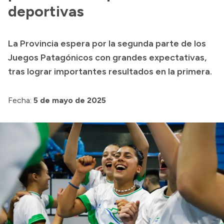
deportivas
Acerca de Río Negro
Historia
La Provincia espera por la segunda parte de los
Geografía
Juegos Patagónicos con grandes expectativas,
Invertí en Río Negro
tras lograr importantes resultados en la primera.
Fecha:
5 de mayo de 2025
Transparencia
Presupuesto
Boletín Oficial
Compras y licitaciones
Consulta de expedientes
Consulta de pago a proveedores
Convocatorias