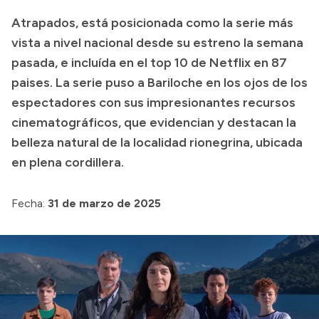
Atrapados, está posicionada como la serie más
Acerca de Río Negro
vista a nivel nacional desde su estreno la semana
Historia
pasada, e incluída en el top 10 de Netflix en 87
Geografía
paises. La serie puso a Bariloche en los ojos de los
Invertí en Río Negro
espectadores con sus impresionantes recursos
cinematográficos, que evidencian y destacan la
belleza natural de la localidad rionegrina, ubicada
Transparencia
en plena cordillera.
Presupuesto
Fecha:
31 de marzo de 2025
Boletín Oficial
Compras y licitaciones
Consulta de expedientes
Consulta de pago a proveedores
Convocatorias