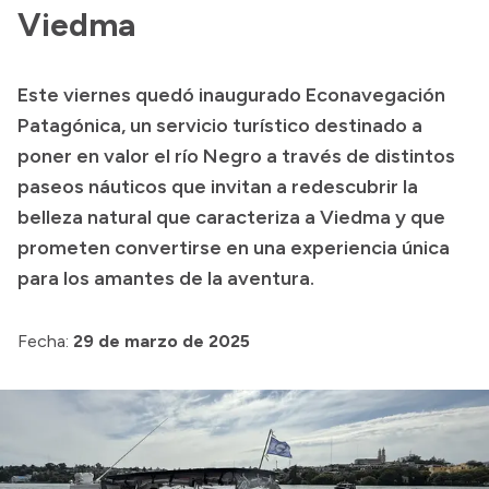
Viedma
Acerca de Río Negro
Historia
Este viernes quedó inaugurado Econavegación
Geografía
Patagónica, un servicio turístico destinado a
Invertí en Río Negro
poner en valor el río Negro a través de distintos
paseos náuticos que invitan a redescubrir la
belleza natural que caracteriza a Viedma y que
Transparencia
prometen convertirse en una experiencia única
para los amantes de la aventura.
Presupuesto
Boletín Oficial
Fecha:
29 de marzo de 2025
Compras y licitaciones
Consulta de expedientes
Consulta de pago a proveedores
Convocatorias