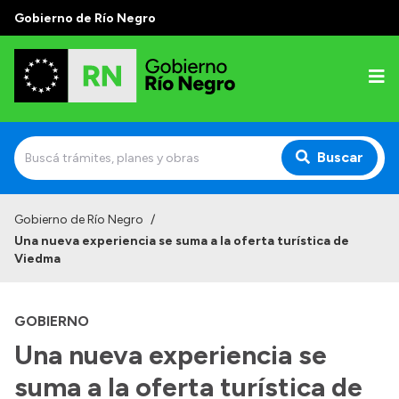
Gobierno de Río Negro
Buscar
Inicio
Gobierno de Río Negro
/
Una nueva experiencia se suma a la oferta turística de
Autoridades
Viedma
Prensa
GOBIERNO
Autoridades y Organismos
Una nueva experiencia se
Discursos en la Legislatura
suma a la oferta turística de
Casa de Gobierno