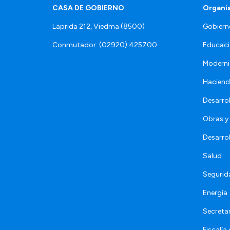
CASA DE GOBIERNO
Organi
Laprida 212, Viedma (8500)
Gobiern
Conmutador: (02920) 425700
Educaci
Moderni
Hacien
Desarro
Obras y 
Desarro
Salud
Segurid
Energía
Secretar
Fiscalía