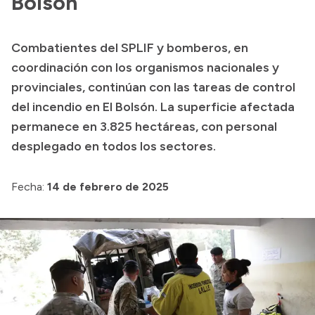
Bolsón
Acerca de Río Negro
Combatientes del SPLIF y bomberos, en
Historia
coordinación con los organismos nacionales y
Geografía
provinciales, continúan con las tareas de control
Invertí en Río Negro
del incendio en El Bolsón. La superficie afectada
permanece en 3.825 hectáreas, con personal
desplegado en todos los sectores.
Transparencia
Fecha:
14 de febrero de 2025
Presupuesto
Boletín Oficial
Compras y licitaciones
Consulta de expedientes
Consulta de pago a proveedores
Convocatorias