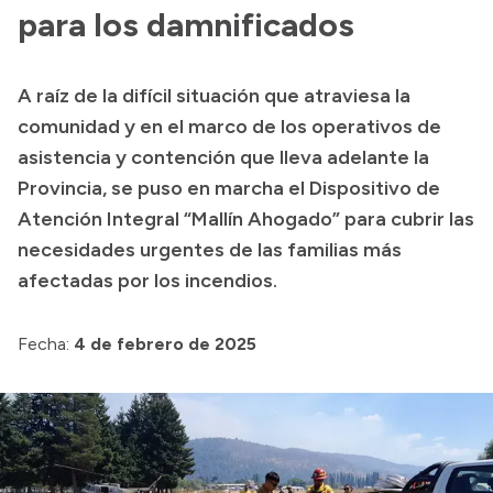
para los damnificados
Acerca de Río Negro
Historia
A raíz de la difícil situación que atraviesa la
Geografía
comunidad y en el marco de los operativos de
Invertí en Río Negro
asistencia y contención que lleva adelante la
Provincia, se puso en marcha el Dispositivo de
Atención Integral “Mallín Ahogado” para cubrir las
Transparencia
necesidades urgentes de las familias más
afectadas por los incendios.
Presupuesto
Boletín Oficial
Fecha:
4 de febrero de 2025
Compras y licitaciones
Consulta de expedientes
Consulta de pago a proveedores
Convocatorias