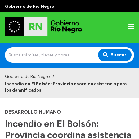
Gobierno de Río Negro
Buscar
Inicio
Gobierno de Río Negro
/
Incendio en El Bolsón: Provincia coordina asistencia para
Autoridades
los damnificados
Prensa
DESARROLLO HUMANO
Autoridades y Organismos
Incendio en El Bolsón:
Discursos en la Legislatura
Provincia coordina asistencia
Casa de Gobierno