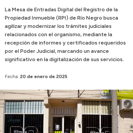
La Mesa de Entradas Digital del Registro de la
Acerca de Río Negro
Propiedad Inmueble (RPI) de Río Negro busca
Historia
agilizar y modernizar los trámites judiciales
Geografía
relacionados con el organismo, mediante la
Invertí en Río Negro
recepción de informes y certificados requeridos
por el Poder Judicial, marcando un avance
significativo en la digitalización de sus servicios.
Transparencia
Fecha:
20 de enero de 2025
Presupuesto
Boletín Oficial
Compras y licitaciones
Consulta de expedientes
Consulta de pago a proveedores
Convocatorias