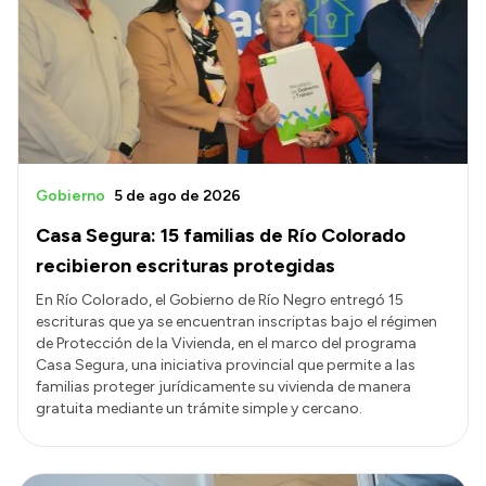
Acerca de Río Negro
Historia
Geografía
Invertí en Río Negro
Gobierno
5 de ago de 2026
Casa Segura: 15 familias de Río Colorado
Transparencia
recibieron escrituras protegidas
Presupuesto
En Río Colorado, el Gobierno de Río Negro entregó 15
escrituras que ya se encuentran inscriptas bajo el régimen
Boletín Oficial
de Protección de la Vivienda, en el marco del programa
Compras y licitaciones
Casa Segura, una iniciativa provincial que permite a las
familias proteger jurídicamente su vivienda de manera
Consulta de expedientes
gratuita mediante un trámite simple y cercano.
Consulta de pago a proveedores
Convocatorias