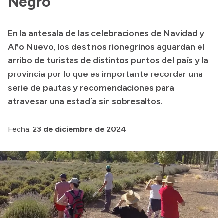
Negro
Acerca de Río Negro
En la antesala de las celebraciones de Navidad y
Historia
Año Nuevo, los destinos rionegrinos aguardan el
Geografía
arribo de turistas de distintos puntos del país y la
Invertí en Río Negro
provincia por lo que es importante recordar una
serie de pautas y recomendaciones para
atravesar una estadía sin sobresaltos.
Transparencia
Fecha:
23 de diciembre de 2024
Presupuesto
Boletín Oficial
Compras y licitaciones
Consulta de expedientes
Consulta de pago a proveedores
Convocatorias