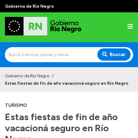
Gobierno de Río Negro
Buscar
Inicio
Gobierno de Río Negro
/
Estas fiestas de fin de año vacacioná seguro en Río Negro
Autoridades
Prensa
TURISMO
Autoridades y Organismos
Estas fiestas de fin de año
Discursos en la Legislatura
vacacioná seguro en Río
Casa de Gobierno