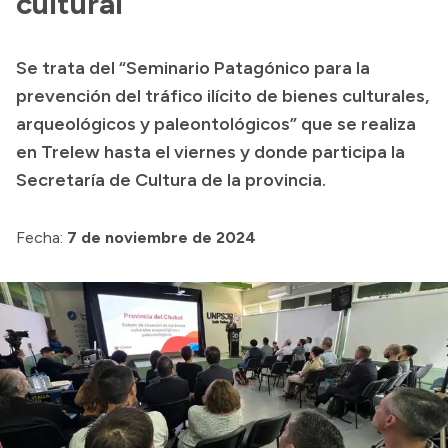
cultural
Acerca de Río Negro
Se trata del “Seminario Patagónico para la
Historia
prevención del tráfico ilícito de bienes culturales,
Geografía
arqueológicos y paleontológicos” que se realiza
Invertí en Río Negro
en Trelew hasta el viernes y donde participa la
Secretaría de Cultura de la provincia.
Transparencia
Fecha:
7 de noviembre de 2024
Presupuesto
Boletín Oficial
Compras y licitaciones
Consulta de expedientes
Consulta de pago a proveedores
Convocatorias