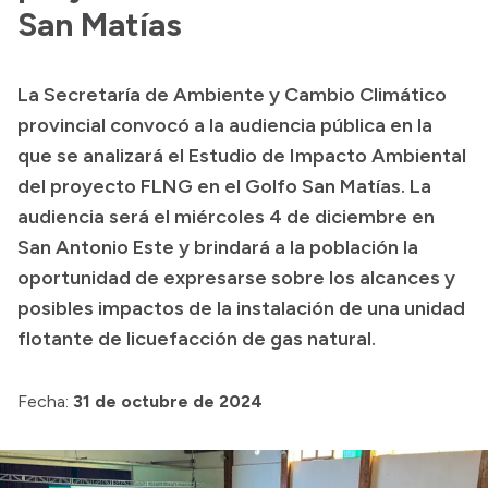
San Matías
Acerca de Río Negro
Historia
La Secretaría de Ambiente y Cambio Climático
Geografía
provincial convocó a la audiencia pública en la
Invertí en Río Negro
que se analizará el Estudio de Impacto Ambiental
del proyecto FLNG en el Golfo San Matías. La
audiencia será el miércoles 4 de diciembre en
Transparencia
San Antonio Este y brindará a la población la
oportunidad de expresarse sobre los alcances y
Presupuesto
posibles impactos de la instalación de una unidad
Boletín Oficial
flotante de licuefacción de gas natural.
Compras y licitaciones
Consulta de expedientes
Fecha:
31 de octubre de 2024
Consulta de pago a proveedores
Convocatorias