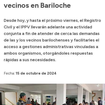
vecinos en Bariloche
Acerca de Río Negro
Historia
Desde hoy, y hasta el próximo viernes, el Registro
Geografía
Civil y el IPPV llevarán adelante una actividad
Invertí en Río Negro
conjunta a fin de atender de cerca las demandas
de las y los vecinos barilochenses y facilitarles el
acceso a gestiones administrativas vinculadas a
Transparencia
ambos organismos, otorgándoles respuestas
rápidas a sus necesidades.
Presupuesto
Boletín Oficial
Fecha:
15 de octubre de 2024
Compras y licitaciones
Consulta de expedientes
Consulta de pago a proveedores
Convocatorias