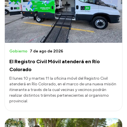
Acerca de Río Negro
Historia
Geografía
Invertí en Río Negro
Gobierno
7 de ago de 2026
El Registro Civil Móvil atenderá en Río
Transparencia
Colorado
Presupuesto
El lunes 10 y martes 11 la oficina móvil del Registro Civil
atenderá en Río Colorado, en el marco de una nueva misión
Boletín Oficial
itinerante a través de la cual vecinas y vecinos podrán
Compras y licitaciones
realizar distintos trámites pertenecientes al organismo
provincial.
Consulta de expedientes
Consulta de pago a proveedores
Convocatorias