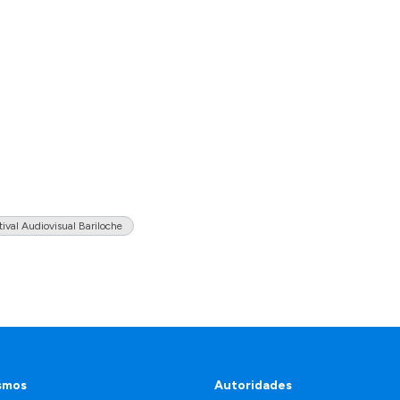
tival Audiovisual Bariloche
smos
Autoridades