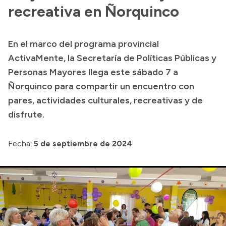
recreativa en Ñorquinco
Acerca de Río Negro
Historia
En el marco del programa provincial
Geografía
ActivaMente, la Secretaría de Políticas Públicas y
Invertí en Río Negro
Personas Mayores llega este sábado 7 a
Ñorquinco para compartir un encuentro con
pares, actividades culturales, recreativas y de
Transparencia
disfrute.
Presupuesto
Fecha:
5 de septiembre de 2024
Boletín Oficial
Compras y licitaciones
Consulta de expedientes
Consulta de pago a proveedores
Convocatorias