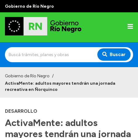
Gobierno de Río Negro
Buscar
Inicio
Gobierno de Río Negro
/
ActivaMente: adultos mayores tendrán una jornada
Autoridades
recreativa en Ñorquinco
Prensa
DESARROLLO
Autoridades y Organismos
ActivaMente: adultos
Discursos en la Legislatura
mayores tendrán una jornada
Casa de Gobierno