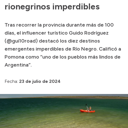
rionegrinos imperdibles
Acerca de Río Negro
Historia
Tras recorrer la provincia durante más de 100
Geografía
días, el influencer turístico Guido Rodríguez
Invertí en Río Negro
(@gui10road) destacó los diez destinos
emergentes imperdibles de Río Negro. Calificó a
Pomona como “uno de los pueblos más lindos de
Transparencia
Argentina”.
Presupuesto
Fecha:
23 de julio de 2024
Boletín Oficial
Compras y licitaciones
Consulta de expedientes
Consulta de pago a proveedores
Convocatorias