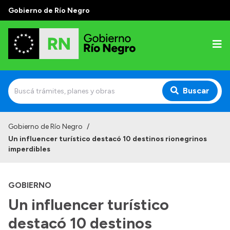
Gobierno de Río Negro
Buscar
Inicio
Gobierno de Río Negro
/
Un influencer turístico destacó 10 destinos rionegrinos
Autoridades
imperdibles
Prensa
GOBIERNO
Autoridades y Organismos
Un influencer turístico
Discursos en la Legislatura
destacó 10 destinos
Casa de Gobierno