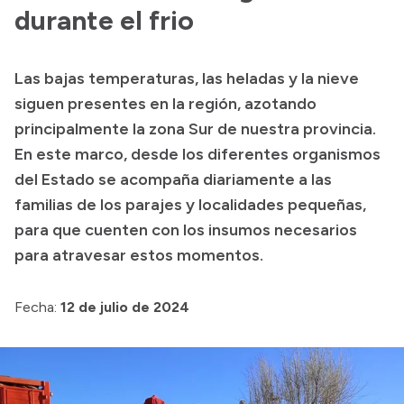
durante el frio
Acerca de Río Negro
Historia
Las bajas temperaturas, las heladas y la nieve
Geografía
siguen presentes en la región, azotando
Invertí en Río Negro
principalmente la zona Sur de nuestra provincia.
En este marco, desde los diferentes organismos
del Estado se acompaña diariamente a las
Transparencia
familias de los parajes y localidades pequeñas,
para que cuenten con los insumos necesarios
Presupuesto
para atravesar estos momentos.
Boletín Oficial
Compras y licitaciones
Fecha:
12 de julio de 2024
Consulta de expedientes
Consulta de pago a proveedores
Convocatorias