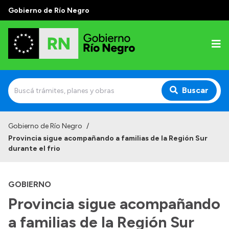
Gobierno de Río Negro
Buscar
Inicio
Gobierno de Río Negro
/
Provincia sigue acompañando a familias de la Región Sur
Autoridades
durante el frio
Prensa
GOBIERNO
Autoridades y Organismos
Provincia sigue acompañando
Discursos en la Legislatura
a familias de la Región Sur
Casa de Gobierno