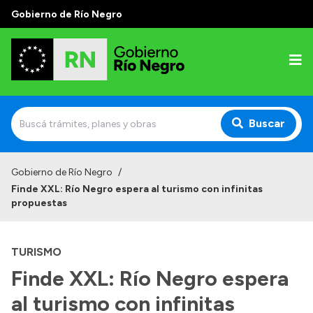
Gobierno de Río Negro
Buscar
Inicio
Gobierno de Río Negro
/
Finde XXL: Río Negro espera al turismo con infinitas
Autoridades
propuestas
Prensa
TURISMO
Autoridades y Organismos
Finde XXL: Río Negro espera
Discursos en la Legislatura
al turismo con infinitas
Casa de Gobierno