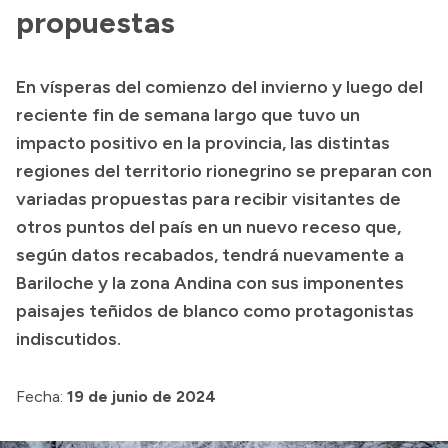
propuestas
Acerca de Río Negro
Historia
En vísperas del comienzo del invierno y luego del
Geografía
reciente fin de semana largo que tuvo un
Invertí en Río Negro
impacto positivo en la provincia, las distintas
regiones del territorio rionegrino se preparan con
variadas propuestas para recibir visitantes de
Transparencia
otros puntos del país en un nuevo receso que,
según datos recabados, tendrá nuevamente a
Presupuesto
Bariloche y la zona Andina con sus imponentes
Boletín Oficial
paisajes teñidos de blanco como protagonistas
Compras y licitaciones
indiscutidos.
Consulta de expedientes
Fecha:
Consulta de pago a proveedores
19 de junio de 2024
Convocatorias