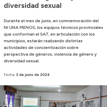
diversidad sexual
Acerca de Río Negro
Historia
Durante el mes de junio, en conmemoración del
Geografía
NI UNA MENOS, los equipos técnicos provinciales
Invertí en Río Negro
que conforman el SAT, en articulación con los
municipios, estarán realizando distintas
actividades de concientización sobre
Transparencia
perspectiva de géneros, violencia de género y
diversidad sexual.
Presupuesto
Boletín Oficial
Fecha:
3 de junio de 2024
Compras y licitaciones
Consulta de expedientes
Consulta de pago a proveedores
Convocatorias