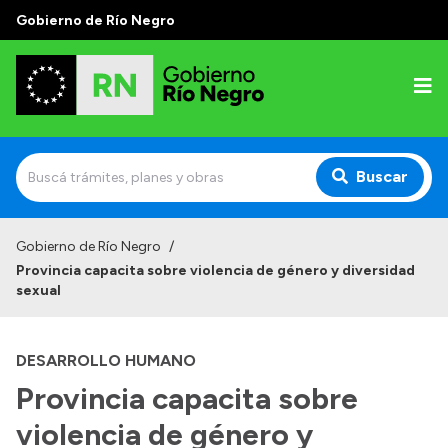
Gobierno de Río Negro
Buscar
Inicio
Gobierno de Río Negro
/
Provincia capacita sobre violencia de género y diversidad
Autoridades
sexual
Prensa
DESARROLLO HUMANO
Autoridades y Organismos
Provincia capacita sobre
Discursos en la Legislatura
violencia de género y
Casa de Gobierno