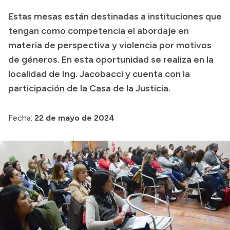
Estas mesas están destinadas a instituciones que
Acerca de Río Negro
tengan como competencia el abordaje en
Historia
materia de perspectiva y violencia por motivos
Geografía
de géneros. En esta oportunidad se realiza en la
Invertí en Río Negro
localidad de Ing. Jacobacci y cuenta con la
participación de la Casa de la Justicia.
Transparencia
Fecha:
22 de mayo de 2024
Presupuesto
Boletín Oficial
Compras y licitaciones
Consulta de expedientes
Consulta de pago a proveedores
Convocatorias