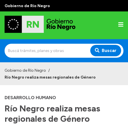
Gobierno de Río Negro
Buscar
Inicio
Gobierno de Río Negro
/
Río Negro realiza mesas regionales de Género
Autoridades
Prensa
DESARROLLO HUMANO
Autoridades y Organismos
Río Negro realiza mesas
Discursos en la Legislatura
regionales de Género
Casa de Gobierno