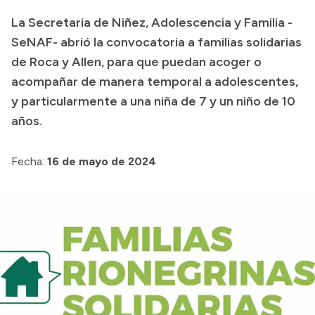
La Secretaria de Niñez, Adolescencia y Familia -
Acerca de Río Negro
SeNAF- abrió la convocatoria a familias solidarias
Historia
de Roca y Allen, para que puedan acoger o
Geografía
acompañar de manera temporal a adolescentes,
Invertí en Río Negro
y particularmente a una niña de 7 y un niño de 10
años.
Transparencia
Fecha:
16 de mayo de 2024
Presupuesto
Boletín Oficial
Compras y licitaciones
Consulta de expedientes
Consulta de pago a proveedores
Convocatorias