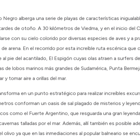
ío Negro alberga una serie de playas de características iniguala
s tardes de otoño. A 30 kilómetros de Viedma, y en el inicio del
illarse con su cielo colorido por diversas especies de aves y a p
e arena. En el recorrido por esta increíble ruta escénica que ca
se al pie del acantilado, El Espigón cuyas olas atraen a surfers d
as de lobos marinos más grandes de Sudamérica, Punta Bermeja
r y tomar aire a orillas del mar.
transforma en un punto estratégico para realizar increíbles exc
lómetros conforman un oasis de sal plagado de misterios y leyen
cos como el Fuerte Argentino, que resguarda una gran leyenda
avernas talladas por el mar. Además, allí también es posible ad
 olivo ya que en las inmediaciones al popular balneario se enc