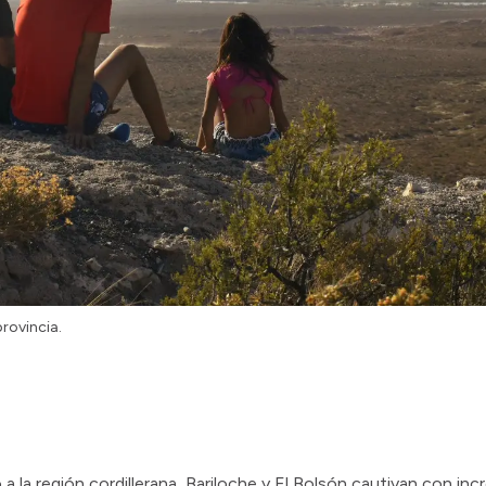
provincia.
o a la región cordillerana, Bariloche y El Bolsón cautivan con inc