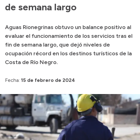
de semana largo
Acerca de Río Negro
Historia
Aguas Rionegrinas obtuvo un balance positivo al
Geografía
evaluar el funcionamiento de los servicios tras el
Invertí en Río Negro
fin de semana largo, que dejó niveles de
ocupación récord en los destinos turísticos de la
Costa de Río Negro.
Transparencia
Fecha:
15 de febrero de 2024
Presupuesto
Boletín Oficial
Compras y licitaciones
Consulta de expedientes
Consulta de pago a proveedores
Convocatorias