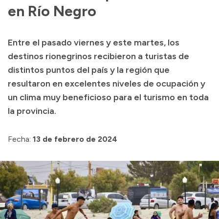
en Río Negro
Acerca de Río Negro
Historia
Entre el pasado viernes y este martes, los
Geografía
destinos rionegrinos recibieron a turistas de
Invertí en Río Negro
distintos puntos del país y la región que
resultaron en excelentes niveles de ocupación y
un clima muy beneficioso para el turismo en toda
Transparencia
la provincia.
Presupuesto
Fecha:
13 de febrero de 2024
Boletín Oficial
Compras y licitaciones
Consulta de expedientes
Consulta de pago a proveedores
Convocatorias