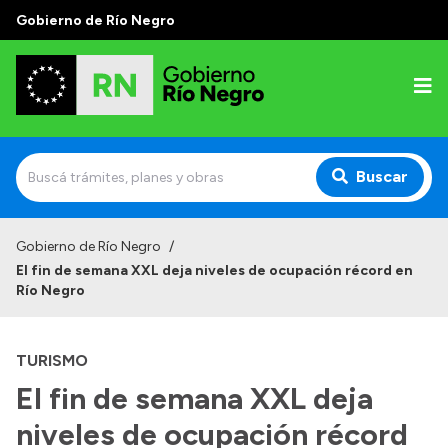
Gobierno de Río Negro
Buscar
Inicio
Gobierno de Río Negro
/
El fin de semana XXL deja niveles de ocupación récord en
Autoridades
Río Negro
Prensa
TURISMO
Autoridades y Organismos
El fin de semana XXL deja
Discursos en la Legislatura
niveles de ocupación récord
Casa de Gobierno