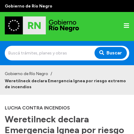
Gobierno de Río Negro
Buscar
Inicio
Gobierno de Río Negro
/
Weretilneck declara Emergencia Ignea por riesgo extremo
Autoridades
de incendios
Prensa
LUCHA CONTRA INCENDIOS
Autoridades y Organismos
Weretilneck declara
Discursos en la Legislatura
Emergencia Ignea por riesgo
Casa de Gobierno