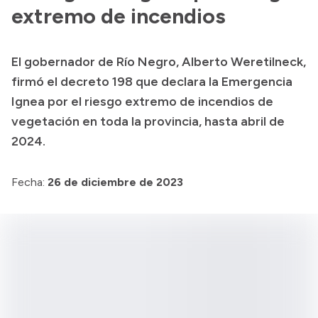
extremo de incendios
Acerca de Río Negro
Historia
El gobernador de Río Negro, Alberto Weretilneck,
Geografía
firmó el decreto 198 que declara la Emergencia
Invertí en Río Negro
Ignea por el riesgo extremo de incendios de
vegetación en toda la provincia, hasta abril de
2024.
Transparencia
Fecha:
26 de diciembre de 2023
Presupuesto
Boletín Oficial
Compras y licitaciones
Consulta de expedientes
Consulta de pago a proveedores
Convocatorias