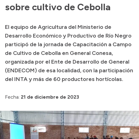
sobre cultivo de Cebolla
Acerca de Río Negro
Historia
El equipo de Agricultura del Ministerio de
Geografía
Desarrollo Económico y Productivo de Río Negro
Invertí en Río Negro
participó de la jornada de Capacitación a Campo
de Cultivo de Cebolla en General Conesa,
organizada por el Ente de Desarrollo de General
Transparencia
(ENDECOM) de esa localidad, con la participación
del INTA y más de 60 productores hortícolas.
Presupuesto
Boletín Oficial
Fecha:
21 de diciembre de 2023
Compras y licitaciones
Consulta de expedientes
Consulta de pago a proveedores
Convocatorias