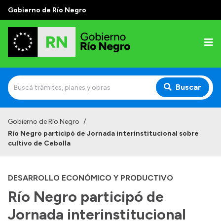
Gobierno de Río Negro
Buscar
Inicio
Gobierno de Río Negro
/
Río Negro participó de Jornada interinstitucional sobre
Autoridades
cultivo de Cebolla
Prensa
DESARROLLO ECONÓMICO Y PRODUCTIVO
Autoridades y Organismos
Río Negro participó de
Discursos en la Legislatura
Jornada interinstitucional
Casa de Gobierno