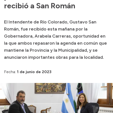
recibió a San Román
Acerca de Río Negro
Historia
El Intendente de Río Colorado, Gustavo San
Geografía
Román, fue recibido esta mañana por la
Invertí en Río Negro
Gobernadora, Arabela Carreras, oportunidad en
la que ambos repasaron la agenda en común que
mantiene la Provincia y la Municipalidad, y se
Transparencia
anunciaron importantes obras para la localidad.
Presupuesto
Fecha:
1 de junio de 2023
Boletín Oficial
Compras y licitaciones
Consulta de expedientes
Consulta de pago a proveedores
Convocatorias