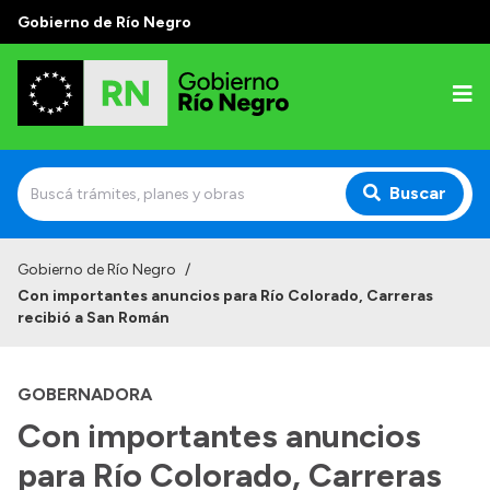
Gobierno de Río Negro
Buscar
Inicio
Gobierno de Río Negro
/
Con importantes anuncios para Río Colorado, Carreras
Autoridades
recibió a San Román
Prensa
GOBERNADORA
Autoridades y Organismos
Con importantes anuncios
Discursos en la Legislatura
para Río Colorado, Carreras
Casa de Gobierno