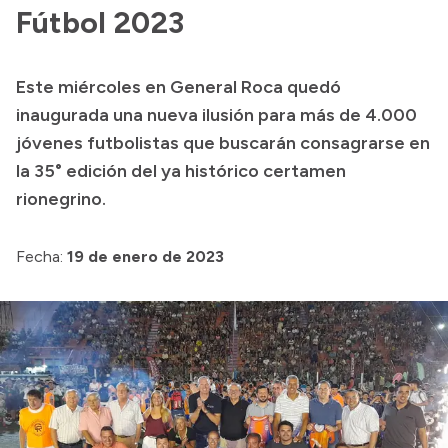
Fútbol 2023
Acerca de Río Negro
Historia
Este miércoles en General Roca quedó
Geografía
inaugurada una nueva ilusión para más de 4.000
Invertí en Río Negro
jóvenes futbolistas que buscarán consagrarse en
la 35° edición del ya histórico certamen
rionegrino.
Transparencia
Fecha:
19 de enero de 2023
Presupuesto
Boletín Oficial
Compras y licitaciones
Consulta de expedientes
Consulta de pago a proveedores
Convocatorias