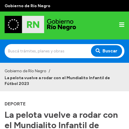
Gobierno de Río Negro
Buscar
Inicio
Gobierno de Río Negro
/
La pelota vuelve a rodar con el Mundialito Infantil de
Autoridades
Fútbol 2023
Prensa
DEPORTE
Autoridades y Organismos
La pelota vuelve a rodar con
Discursos en la Legislatura
el Mundialito Infantil de
Casa de Gobierno