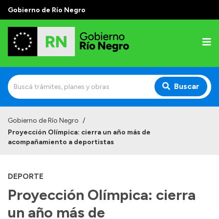
Gobierno de Río Negro
Buscar
Inicio
Gobierno de Río Negro
/
Proyección Olímpica: cierra un año más de
Autoridades
acompañamiento a deportistas
Prensa
DEPORTE
Autoridades y Organismos
Proyección Olímpica: cierra
Discursos en la Legislatura
un año más de
Casa de Gobierno