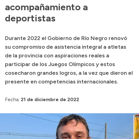
acompañamiento a
Acerca de Río Negro
deportistas
Historia
Geografía
Durante 2022 el Gobierno de Río Negro renovó
Invertí en Río Negro
su compromiso de asistencia integral a atletas
de la provincia con aspiraciones reales a
participar de los Juegos Olímpicos y estos
Transparencia
cosecharon grandes logros, a la vez que dieron el
presente en competencias internacionales.
Presupuesto
Boletín Oficial
Fecha:
21 de diciembre de 2022
Compras y licitaciones
Consulta de expedientes
Consulta de pago a proveedores
Convocatorias