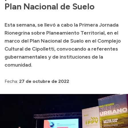
Plan Nacional de Suelo
Acerca de Río Negro
Historia
Esta semana, se llevó a cabo la Primera Jornada
Geografía
Rionegrina sobre Planeamiento Territorial, en el
Invertí en Río Negro
marco del Plan Nacional de Suelo en el Complejo
Cultural de Cipolletti, convocando a referentes
gubernamentales y de instituciones de la
Transparencia
comunidad.
Presupuesto
Fecha:
27 de octubre de 2022
Boletín Oficial
Compras y licitaciones
Consulta de expedientes
Consulta de pago a proveedores
Convocatorias