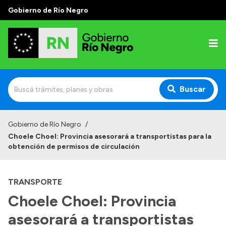
Gobierno de Río Negro
Buscar
Inicio
Gobierno de Río Negro
/
Choele Choel: Provincia asesorará a transportistas para la
Autoridades
obtención de permisos de circulación
Prensa
TRANSPORTE
Autoridades y Organismos
Choele Choel: Provincia
Discursos en la Legislatura
asesorará a transportistas
Casa de Gobierno