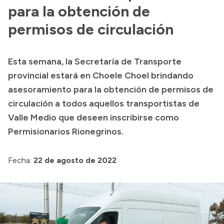
para la obtención de
Acerca de Río Negro
permisos de circulación
Historia
Geografía
Esta semana, la Secretaría de Transporte
Invertí en Río Negro
provincial estará en Choele Choel brindando
asesoramiento para la obtención de permisos de
circulación a todos aquellos transportistas de
Transparencia
Valle Medio que deseen inscribirse como
Permisionarios Rionegrinos.
Presupuesto
Boletín Oficial
Fecha:
22 de agosto de 2022
Compras y licitaciones
Consulta de expedientes
Consulta de pago a proveedores
Convocatorias