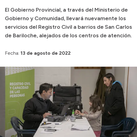
El Gobierno Provincial, a través del Ministerio de
Acerca de Río Negro
Gobierno y Comunidad, llevará nuevamente los
Historia
servicios del Registro Civil a barrios de San Carlos
Geografía
de Bariloche, alejados de los centros de atención.
Invertí en Río Negro
Fecha:
13 de agosto de 2022
Transparencia
Presupuesto
Boletín Oficial
Compras y licitaciones
Consulta de expedientes
Consulta de pago a proveedores
Convocatorias