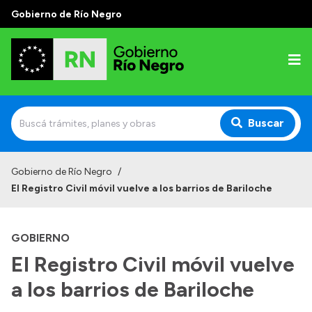
Gobierno de Río Negro
Buscar
Inicio
Gobierno de Río Negro
/
El Registro Civil móvil vuelve a los barrios de Bariloche
Autoridades
Prensa
GOBIERNO
Autoridades y Organismos
El Registro Civil móvil vuelve
Discursos en la Legislatura
a los barrios de Bariloche
Casa de Gobierno