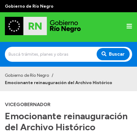
Gobierno de Río Negro
Buscar
Inicio
Gobierno de Río Negro
/
Emocionante reinauguración del Archivo Histórico
Autoridades
Prensa
VICEGOBERNADOR
Autoridades y Organismos
Emocionante reinauguración
Discursos en la Legislatura
del Archivo Histórico
Casa de Gobierno